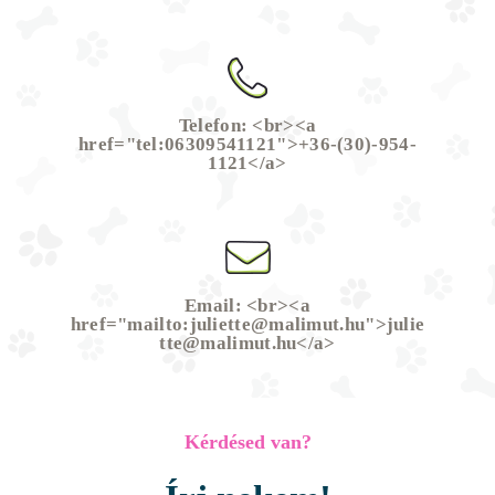
Telefon: <br><a
href="tel:06309541121">+36-(30)-954-
1121</a>
Email: <br><a
href="mailto:juliette@malimut.hu">julie
tte@malimut.hu</a>
Kérdésed van?