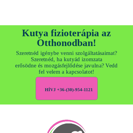
Kutya fizioterápia az
Otthonodban!
Szeretnéd igénybe venni szolgáltatásaimat?
Szeretnéd, ha kutyád izomzata
erősödne és mozgásfejlődése javulna? Vedd
fel velem a kapcsolatot!
HÍVJ +36-(30)-954-1121