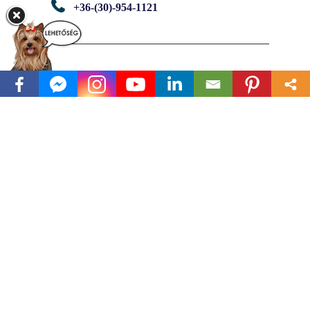
+36-(30)-954-1121
Facebook
Minden jog fenntartva. © 2026 -
malimut.hu by Czeisz Juliette |
Adatvédelmi tájékoztató
|
Partneri
együttműködés