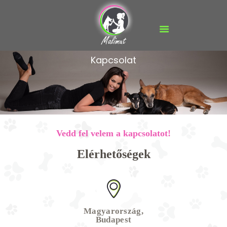
FŐOLDAL
Kapcsolat
MALIMUT VIDEÓK
FIZIOTERÁPIA
TERMÉKEK
BLOG
Vedd fel velem a kapcsolatot!
MÉDIA
Elérhetőségek
GALÉRIA
KAPCSOLAT
Magyarország,
Budapest