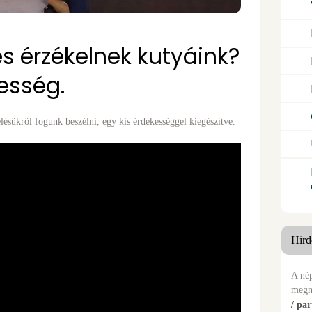
s érzékelnek kutyáink?
esség.
lésükről fogunk beszélni, egy kis érdekességgel kiegészítve.
Hird
A nép
megn
/ pa