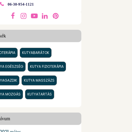
06-30-954-1121
kék
IOTERÁPIA
KUTYABARÁTOK
YA EGÉSZSÉG
KUTYA FIZIOTERÁPIA
YAGAZDIK
KUTYA MASSZÁZS
TYA MOZGÁS
KUTYATARTÁS
hívum
2021
május