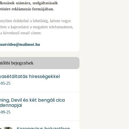
alkozások számára, szolgáltatásaik
etésére reklámozás formájában.
nyiben érdekelné a lehetőség, kérem vegye
elem a kapcsolatot a megadott telefonszámon,
 a következő email címen:
mutvideo@malimut.hu
tóbbi bejegyzések
yasétáltatás hírességekkel
-05-25
ing, Devil és két bengáli cica
dennapjai
-09-25
Koronavírus helyzetben