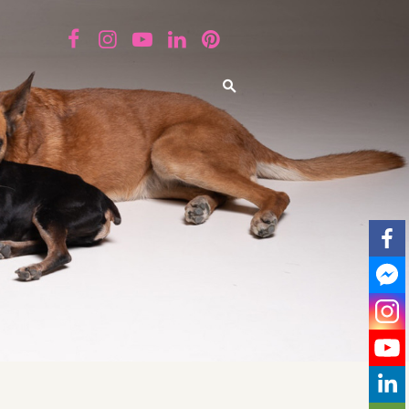
ZIOTERÁPIA
ról lesz szó, hanem mindenről ami a kisállat világhoz tartozik.