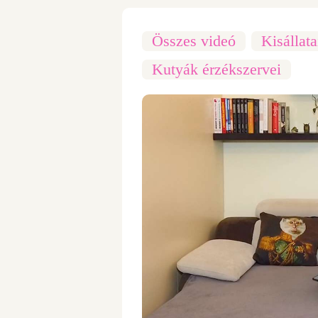
Összes videó
Kisállat
,
Kutyák érzékszervei