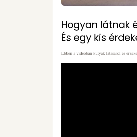
Hogyan látnak é
És egy kis érdek
Ebben a videóban kutyák látásáról és érzéke