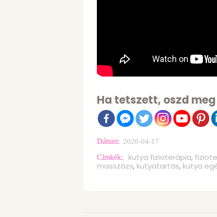
Ha tetszett, oszd meg
Dátum:
2020-04-17
kutya fizioterápia
fiziot
,
Címkék:
masszázs
kutyatartás
kutya eg
,
,