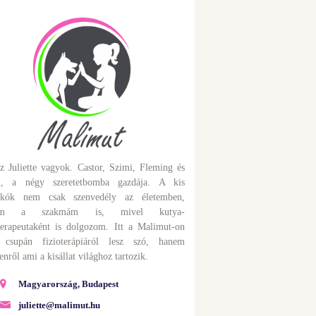
z Juliette vagyok. Castor, Szimi, Fleming és
l, a négy szeretetbomba gazdája. A kis
kók nem csak szenvedély az életemben,
em a szakmám is, mivel kutya-
oterapeutaként is dolgozom. Itt a Malimut-on
csupán fizioterápiáról lesz szó, hanem
nről ami a kisállat világhoz tartozik.
Magyarország, Budapest
juliette@malimut.hu