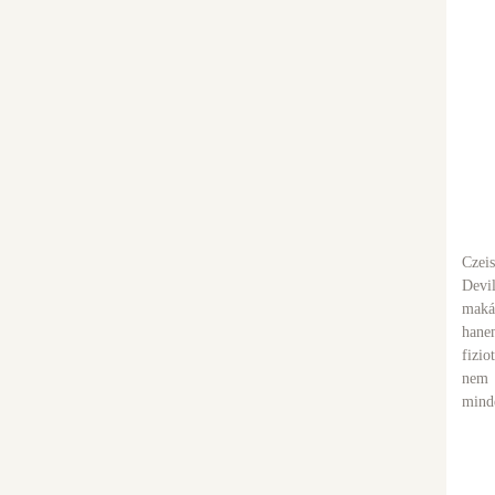
Czeis
Devi
maká
han
fizi
nem 
minde