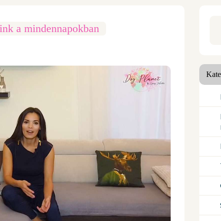
Ker
aink a mindennapokban
,
Kate