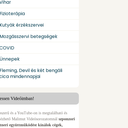
Vihar
Fizioterápia
Kutyák érzékszervei
Mozgásszervi betegségek
COVID
Ünnepek
Fleming, Devil és két bengáli
cica mindennapjai
essen Videóimban!
szerű és a YouTube-on is megtalálható és
ézhető Malimut Videósorozatomnál
szponzori
rtneri együttműködést kínálok cégek,