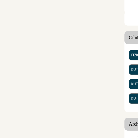
Cím
FIZ
KUT
KUT
KU
Arc