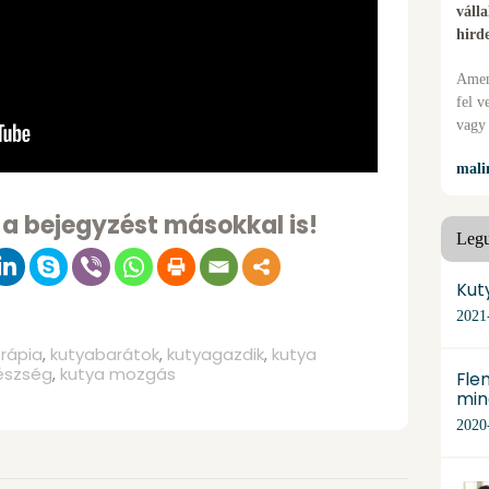
váll
hird
Amen
fel v
vagy
mali
 a bejegyzést másokkal is!
Legu
Kut
2021
erápia
kutyabarátok
kutyagazdik
kutya
,
,
,
észség
kutya mozgás
,
Flem
min
2020