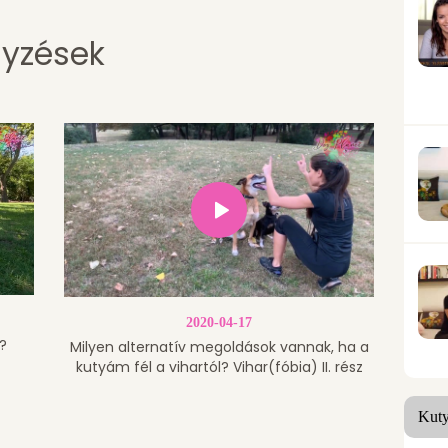
gyzések
2020-04-17
?
Milyen alternatív megoldások vannak, ha a
kutyám fél a vihartól? Vihar(fóbia) II. rész
Kuty