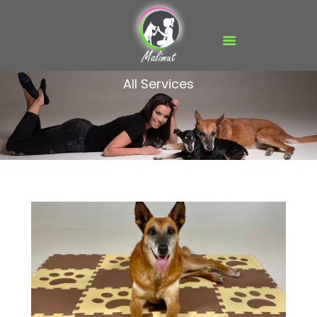
FŐOLDAL
All Services
MALIMUT VIDEÓK
FIZIOTERÁPIA
TERMÉKEK
BLOG
MÉDIA
GALÉRIA
KAPCSOLAT