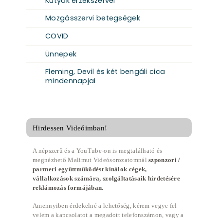
Kutyák érzékszervei
Mozgásszervi betegségek
COVID
Ünnepek
Fleming, Devil és két bengáli cica
mindennapjai
Hirdessen Videóimban!
A népszerű és a YouTube-on is megtalálható és
megnézhető Malimut Videósorozatomnál
szponzori /
partneri együttműködést kínálok cégek,
vállalkozások számára, szolgáltatásaik hirdetésére
reklámozás formájában.
Amennyiben érdekelné a lehetőség, kérem vegye fel
velem a kapcsolatot a megadott telefonszámon, vagy a