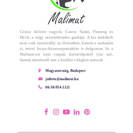
Czeisz Juliette vagyok. Castor, Szimi, Fleming és
Devil, a négy szeretetbomba gazdája. A kis makákók
nem csak szenvedély az életemben, hanem a szakmám
is, mivel kutya-fizioterapeutaként is dolgozom. Itt a
Malimut-on nem csupán fizioterápiáról lesz szó,
hanem mindenről ami a kisállat világhoz tartozik.
Magyarország, Budapest
juliette@malimut.hu
06-30-954-1121