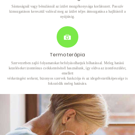
Sántaságnál vagy bénulásnál az ízület mozgékonysága korlátozott. Passzív
kimozgatáson keresztül valósul meg az ízület teljes átmozgatása a hajlítástól a
nyújtásig.
Termoterápia
Szervezetben zajló folyamatokat befolyásolhatjuk hőhatással. Meleg hatású
kezeléseket izomtónus csökkentésénél használunk, így oldva az izomfeszülést,
emellett
vérkeringést serkent, bizonyos szervek funkciója és az idegelvezetőképessége is
fokozódik meleg hatására.