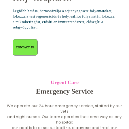
Legfőbb hatása, harmonizálja a sejtanyagcsere folyamatokat,
fokozza a test regenerációs és helyreállító folyamatát, fokozza
a mikrokeringést, erősíti az immunrendszert, elősegíti a
sebgyógyulást.
CONTACT US
Urgent Care
Emergency Service
We operate our 24 hour emergency service, staffed by our
vets
and night nurses. Our team operates the same way as any
hospital:
our goal is to assess, stabilize, diagnose and treat our