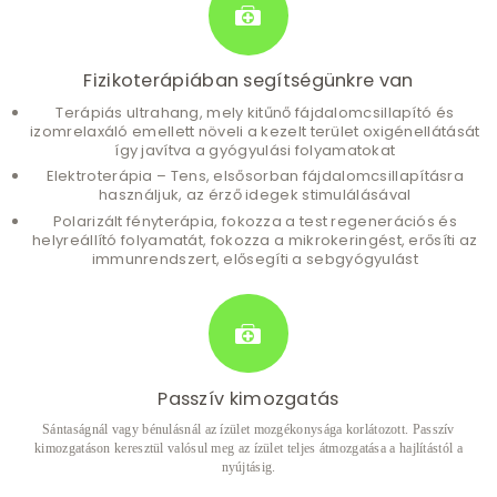
Fizikoterápiában segítségünkre van
Terápiás ultrahang, mely kitűnő fájdalomcsillapító és
izomrelaxáló emellett növeli a kezelt terület oxigénellátását
így javítva a gyógyulási folyamatokat
Elektroterápia – Tens, elsősorban fájdalomcsillapításra
használjuk, az érző idegek stimulálásával
Polarizált fényterápia, fokozza a test regenerációs és
helyreállító folyamatát, fokozza a mikrokeringést, erősíti az
immunrendszert, elősegíti a sebgyógyulást
Passzív kimozgatás
Sántaságnál vagy bénulásnál az ízület mozgékonysága korlátozott. Passzív
kimozgatáson keresztül valósul meg az ízület teljes átmozgatása a hajlítástól a
nyújtásig.