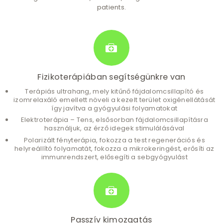
patients.
Fizikoterápiában segítségünkre van
Terápiás ultrahang, mely kitűnő fájdalomcsillapító és
izomrelaxáló emellett növeli a kezelt terület oxigénellátását
így javítva a gyógyulási folyamatokat
Elektroterápia – Tens, elsősorban fájdalomcsillapításra
használjuk, az érző idegek stimulálásával
Polarizált fényterápia, fokozza a test regenerációs és
helyreállító folyamatát, fokozza a mikrokeringést, erősíti az
immunrendszert, elősegíti a sebgyógyulást
Passzív kimozgatás