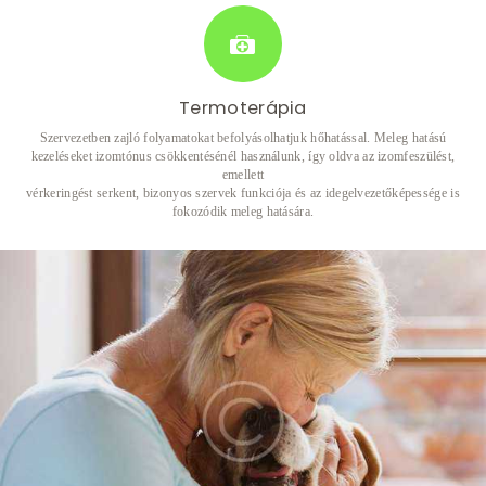
Termoterápia
Szervezetben zajló folyamatokat befolyásolhatjuk hőhatással. Meleg hatású
kezeléseket izomtónus csökkentésénél használunk, így oldva az izomfeszülést,
emellett
vérkeringést serkent, bizonyos szervek funkciója és az idegelvezetőképessége is
fokozódik meleg hatására.