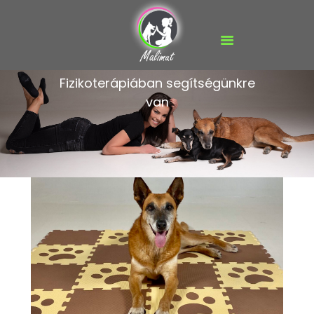
FŐOLDAL
Fizikoterápiában segítségünkre
MALIMUT VIDEÓK
van
FIZIOTERÁPIA
TERMÉKEK
BLOG
MÉDIA
GALÉRIA
KAPCSOLAT